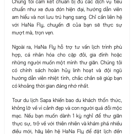
Chúng tôi cam kết chuẩn bị đủ các dịch vụ tiêu
chuẩn như xe đưa đón hiện đại, hướng dẫn viên
am hiểu và nơi lưu trú hạng sang. Chỉ cần liên hệ
với HaNa Fly, chuyến đi của bạn sẽ thực sự
mượt mà, trọn vẹn.
Ngoài ra, HaNa Fly hỗ trợ tư vấn lịch trình phù
hợp, cá nhân hóa cho cặp đôi, gia đình hoặc
những người muốn một mình thư giãn. Chúng tôi
có chính sách hoàn hủy linh hoạt và đội ngũ
hướng dẫn viên nhiệt tình, chắc chắn sẽ giúp bạn
có khoảng thời gian đáng nhớ nhất.
Tour du lịch Sapa khiến bao du khách thổn thức,
không lỡ về vì cảnh đẹp và con người quá đỗi mộc
mạc. Nếu bạn muốn dành 1 kỳ nghỉ để thư giãn
thực sự, trở về với thiên nhiên và khám phá nhiều
điều mới, hãy liên hệ HaNa Fly để đặt lịch đến