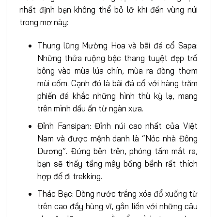
nhất định bạn không thể bỏ lỡ khi đến vùng núi
trong mơ này:
Thung lũng Mường Hoa và bãi đá cổ Sapa:
Những thửa ruộng bậc thang tuyệt đẹp trổ
bông vào mùa lúa chín, mùa ra đòng thơm
mùi cốm. Cạnh đó là bãi đá cổ với hàng trăm
phiến đá khắc những hình thù kỳ lạ, mang
trên mình dấu ấn từ ngàn xưa.
Đỉnh Fansipan: Đỉnh núi cao nhất của Việt
Nam và được mệnh danh là “Nóc nhà Đông
Dương”. Đứng bên trên, phóng tầm mắt ra,
bạn sẽ thấy tầng mây bồng bềnh rất thích
hợp để đi trekking.
Thác Bạc: Dòng nước trắng xóa đổ xuống từ
trên cao đầy hùng vĩ, gắn liền với những câu