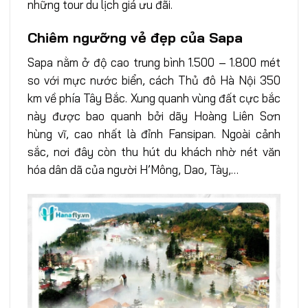
những tour du lịch giá ưu đãi.
Chiêm ngưỡng vẻ đẹp của Sapa
Sapa nằm ở độ cao trung bình 1.500 – 1.800 mét
so với mực nước biển, cách Thủ đô Hà Nội 350
km về phía Tây Bắc. Xung quanh vùng đất cực bắc
này được bao quanh bởi dãy Hoàng Liên Sơn
hùng vĩ, cao nhất là đỉnh Fansipan. Ngoài cảnh
sắc, nơi đây còn thu hút du khách nhờ nét văn
hóa dân dã của người H’Mông, Dao, Tày,…