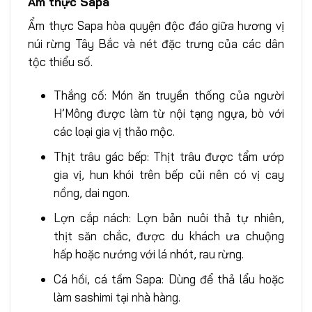
Ẩm thực Sapa
Ẩm thực Sapa hòa quyện độc đáo giữa hương vị
núi rừng Tây Bắc và nét đặc trưng của các dân
tộc thiểu số.
Thắng cố: Món ăn truyền thống của người
H’Mông được làm từ nội tạng ngựa, bò với
các loại gia vị thảo mộc.
Thịt trâu gác bếp: Thịt trâu được tẩm ướp
gia vị, hun khói trên bếp củi nên có vị cay
nồng, dai ngon.
Lợn cắp nách: Lợn bản nuôi thả tự nhiên,
thịt săn chắc, được du khách ưa chuộng
hấp hoặc nướng với lá nhót, rau rừng.
Cá hồi, cá tầm Sapa: Dùng để thả lẩu hoặc
làm sashimi tại nhà hàng.