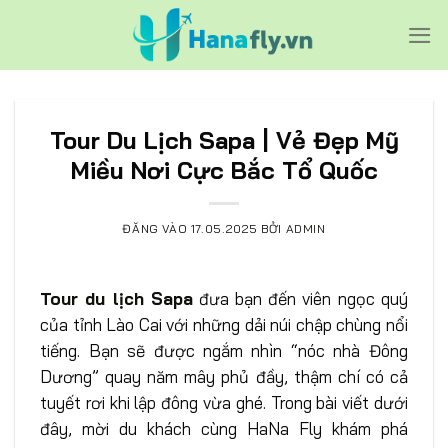
Bỏ
qua
nội
dung
Tour Du Lịch Sapa | Vẻ Đẹp Mỹ
Miều Nơi Cực Bắc Tổ Quốc
ĐĂNG VÀO
17.05.2025
BỞI
ADMIN
Tour du lịch Sapa
đưa bạn đến viên ngọc quý
của tỉnh Lào Cai với những dải núi chập chùng nổi
tiếng. Bạn sẽ được ngắm nhìn “nóc nhà Đông
Dương” quay năm mây phủ đầy, thậm chí có cả
tuyết rơi khi lập đông vừa ghé. Trong bài viết dưới
đây, mời du khách cùng HaNa Fly khám phá