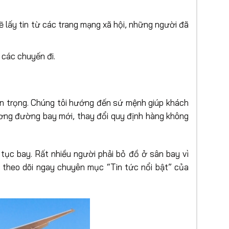
sẽ lấy tin từ các trang mạng xã hội, những người đã
o các chuyến đi.
an trọng. Chúng tôi hướng đến sứ mệnh giúp khách
rương đường bay mới, thay đổi quy định hàng không
ủ tục bay. Rất nhiều người phải bỏ đồ ở sân bay vì
 theo dõi ngay chuyên mục “Tin tức nổi bật” của