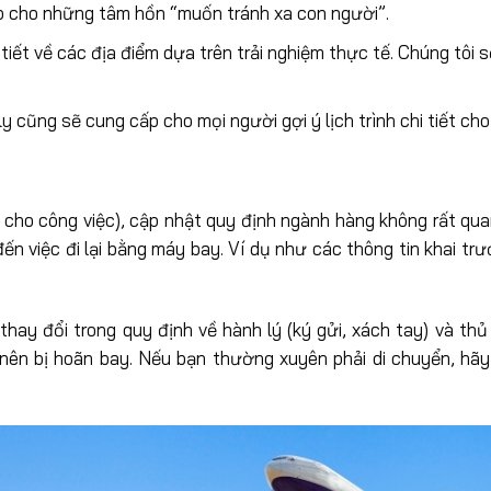
ợp cho những tâm hồn “muốn tránh xa con người”.
 tiết về các địa điểm dựa trên trải nghiệm thực tế. Chúng tôi 
fly cũng sẽ cung cấp cho mọi người gợi ý lịch trình chi tiết ch
cho công việc), cập nhật quy định ngành hàng không rất qu
đến việc đi lại bằng máy bay. Ví dụ như các thông tin khai t
thay đổi trong quy định về hành lý (ký gửi, xách tay) và th
 nên bị hoãn bay. Nếu bạn thường xuyên phải di chuyển, hãy