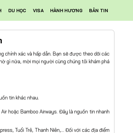
H
DU HỌC
VISA
HÀNH HƯƠNG
BẢN TIN
m
g chính xác và hấp dẫn. Bạn sẽ được theo dõi các
chờ gì nữa, mời mọi người cùng chúng tôi khám phá
uồn tin khác nhau.
t Air hoặc Bamboo Airways. Đây là nguồn tin nhanh
xpress, Tuổi Trẻ, Thanh Niên,… Đối với các địa điểm