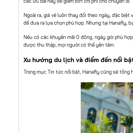
các ưu đãi này để giảm bớt chi phí cho chuyến đi.
Ngoài ra, giá vé luôn thay đổi theo ngày, đặc biệt
để đưa ra lựa chọn phù hợp. Nhưng tại Hanafly, b
Nếu có các khuyến mãi 0 đồng, ngày giờ phù hợp
được thu thập, mọi người có thể yên tâm.
Xu hướng du lịch và điểm đến nổi bậ
Trong mục Tin tức nổi bật, Hanafly cũng sẽ tổng h