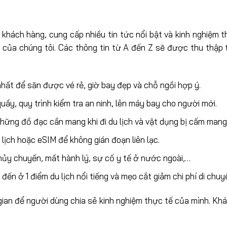
khách hàng, cung cấp nhiều tin tức nổi bật và kinh nghiệm 
 sẻ của chúng tôi. Các thông tin từ A đến Z sẽ được thu thập
nhất để săn được vé rẻ, giờ bay đẹp và chỗ ngồi hợp ý.
i quầy, quy trình kiểm tra an ninh, lên máy bay cho người mới.
 những đồ đạc cần mang khi đi du lịch và vật dụng bị cấm mang
 lịch hoặc eSIM để không gián đoạn liên lạc.
hủy chuyến, mất hành lý, sự cố y tế ở nước ngoài,…
n ở 1 điểm du lịch nổi tiếng và mẹo cắt giảm chi phí di chuyển
g gian để người dùng chia sẻ kinh nghiệm thực tế của mình. K