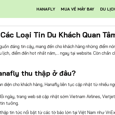
HANAFLY
MUA VÉ MÁY BAY
DU LỊC
 Các Loại Tin Du Khách Quan Tâ
nguồn đáng tin cậy, mang đến cho khách hàng những điểm nón
u lịch, điểm đến hot nhất năm,… ngay tại website. Còn chần 
anafly thu thập ở đâu?
 diện cho khách hàng, Hanafly liên tục cập nhật từ nhiều ng
i ngày, trang web sẽ cập nhật sớm Vietnam Airlines, Vietje
tin tưởng.
 thập tin tức nổi bật từ các tờ báo lớn tại Việt Nam như VnE