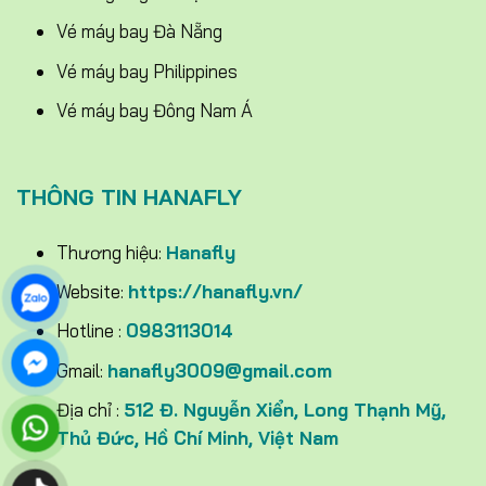
Vé máy bay Đà Nẵng
Vé máy bay Philippines
Vé máy bay Đông Nam Á
THÔNG TIN HANAFLY
Thương hiệu:
Hanafly
Website:
https://hanafly.vn/
Hotline :
0983113014
Gmail:
hanafly3009@gmail.com
Địa chỉ :
512 Đ. Nguyễn Xiển, Long Thạnh Mỹ,
Thủ Đức, Hồ Chí Minh, Việt Nam