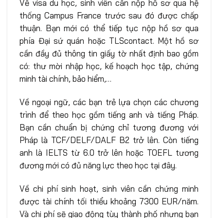
Về visa du học, sinh viên cần nộp hồ sơ qua hệ
thống Campus France trước sau đó được chấp
thuận. Bạn mới có thể tiếp tục nộp hồ sơ qua
phía Đại sứ quán hoặc TLScontact. Một hồ sơ
cần đầy đủ thông tin giấy tờ nhất định bao gồm
có: thư mời nhập học, kế hoạch học tập, chứng
minh tài chính, bảo hiểm,…
Về ngoại ngữ, các bạn trẻ lựa chọn các chương
trình để theo học gồm tiếng anh và tiếng Pháp.
Bạn cần chuẩn bị chứng chỉ tương đương với
Pháp là TCF/DELF/DALF B2 trở lên. Còn tiếng
anh là IELTS từ 6.0 trở lên hoặc TOEFL tương
đương mới có đủ năng lực theo học tại đây.
Về chi phí sinh hoạt, sinh viên cần chứng minh
được tài chính tối thiểu khoảng 7300 EUR/năm.
Và chi phí sẽ giao động tùy thành phố nhưng bạn