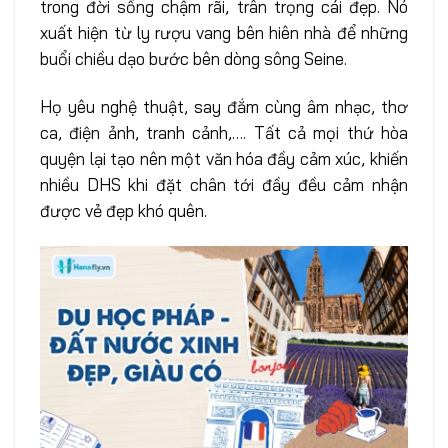
trong đời sống chậm rãi, trân trọng cái đẹp. Nó
xuất hiện từ ly rượu vang bên hiên nhà để những
buổi chiều dạo bước bên dòng sông Seine.
Họ yêu nghệ thuật, say đắm cùng âm nhạc, thơ
ca, điện ảnh, tranh cảnh,…. Tất cả mọi thứ hòa
quyện lại tạo nên một văn hóa đầy cảm xúc, khiến
nhiều DHS khi đặt chân tới đầy đều cảm nhận
được vẻ đẹp khó quên.