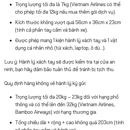
Trọng lượng tối đa là 7kg (Vietnam Airlines có thể
cho phép tối đa 12kg nếu mua thêm gói dịch vụ).
Kích thước không vượt quá 56cm x 36cm x 23cm
(tính cả phần tay cầm và bánh xe).
Được phép mang 1 kiện hành lý xách tay và 1 vật
dụng cá nhân nhỏ (túi xách, laptop, ô dù…).
Lưu ý: Hành lý xách tay sẽ được kiểm tra tại cửa an
ninh, bạn hãy đảm bảo tuân thủ để tránh bị tịch thu.
Quy định hàng không về hành lý ký gửi:
Trọng lượng tối đa 20kg – 23kg đối với hạng phổ
thông và có thể lên đến 32kg (Vietnam Airlines,
Bamboo Airways) với hạng thương gia.
Tổng chiều dài + rộng + cao không quá 203cm (tính
cả phần tay nắm và bánh xe).