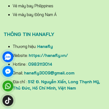
Vé máy bay Philippines
Vé máy bay Đông Nam Á
THÔNG TIN HANAFLY
Thương hiệu:
Hanafly
Website:
https://hanafly.vn/
Hotline :
0983113014
Gmail:
hanafly3009@gmail.com
Địa chỉ :
512 Đ. Nguyễn Xiển, Long Thạnh Mỹ,
Thủ Đức, Hồ Chí Minh, Việt Nam