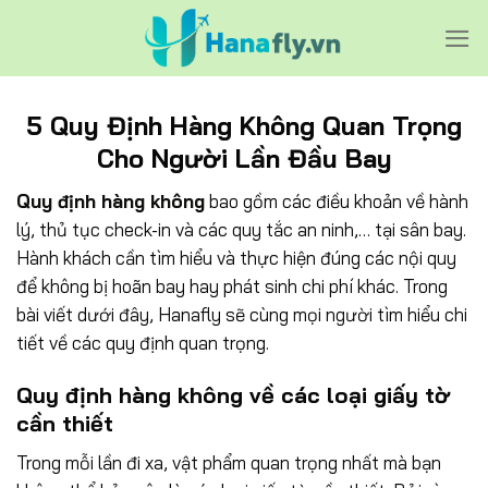
Bỏ
qua
nội
dung
5 Quy Định Hàng Không Quan Trọng
Cho Người Lần Đầu Bay
Quy định hàng không
bao gồm các điều khoản về hành
lý, thủ tục check-in và các quy tắc an ninh,… tại sân bay.
Hành khách cần tìm hiểu và thực hiện đúng các nội quy
để không bị hoãn bay hay phát sinh chi phí khác. Trong
bài viết dưới đây, Hanafly sẽ cùng mọi người tìm hiểu chi
tiết về các quy định quan trọng.
Quy định hàng không về các loại giấy tờ
cần thiết
Trong mỗi lần đi xa, vật phẩm quan trọng nhất mà bạn