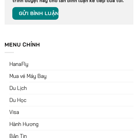
trình duyệt này cho lần bình luận kế tiếp của tôi.
MENU CHÍNH
HanaFly
Mua vé Máy Bay
Du Lịch
Du Học
Visa
Hành Hương
Bản Tin