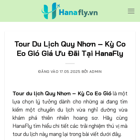
Bỏ
qua
nội
dung
Tour Du Lịch Quy Nhơn – Kỳ Co
Eo Gió Giá Ưu Đãi Tại HanaFly
ĐĂNG VÀO
17.05.2025
BỞI
ADMIN
Tour du lịch Quy Nhơn – Kỳ Co Eo Gió
là một
lựa chọn lý tưởng dành cho những ai đang tìm
kiếm một chuyến du lịch vừa nghỉ dưỡng vừa
khám phá thiên nhiên hoang sơ. Hãy cùng
HanaFly tìm hiểu chi tiết các trải nghiệm thú vị mà
tour du lịch này mang lại trong bài viết dưới đây.