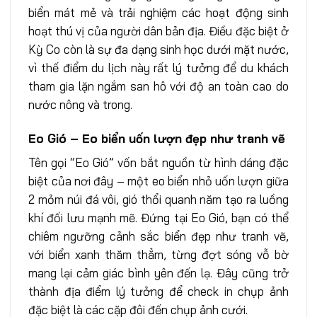
biển mát mẻ và trải nghiệm các hoạt động sinh
hoạt thú vị của người dân bản địa. Điều đặc biệt ở
Kỳ Co còn là sự đa dạng sinh học dưới mặt nước,
vì thế điểm du lịch này rất lý tưởng để du khách
tham gia lặn ngắm san hô với độ an toàn cao do
nước nông và trong.
Eo Gió – Eo biển uốn lượn đẹp như tranh vẽ
Tên gọi “Eo Gió” vốn bắt nguồn từ hình dáng đặc
biệt của nơi đây – một eo biển nhỏ uốn lượn giữa
2 mỏm núi đá vôi, gió thổi quanh năm tạo ra luồng
khí đối lưu mạnh mẽ. Đứng tại Eo Gió, bạn có thể
chiêm ngưỡng cảnh sắc biển đẹp như tranh vẽ,
với biển xanh thăm thẳm, từng đợt sóng vỗ bờ
mang lại cảm giác bình yên đến lạ. Đây cũng trở
thành địa điểm lý tưởng để check in chụp ảnh
đặc biệt là các cặp đôi đến chụp ảnh cưới.